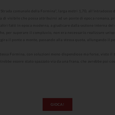
 "Strada comunale della Formina", larga metri 1,70, all'intradosso d
a di visibile che possa attribuirsi ad un ponte di epoca romana, p
 altri fatti in epoca moderna, a giudicare dalla sezione interna del
e, per superare il compluvio, non era necessario realizzare un'op
gira il ponte a monte, passando alla stessa quota, allungando il p
stessa Formina, con soluzioni meno dispendiose ma forse, visto il 
rebbe essere stato spazzato via da una frana, che avrebbe poi costr
GIOCA!