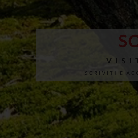
S
VISI
ISCRIVITI E A