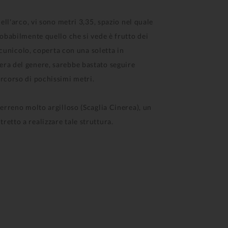
ell'arco, vi sono metri 3,35, spazio nel quale
robabilmente quello che si vede è frutto dei
 cunicolo, coperta con una soletta in
era del genere, sarebbe bastato seguire
ercorso di pochissimi metri.
terreno molto argilloso (Scaglia Cinerea), un
etto a realizzare tale struttura.