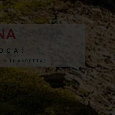
NA
IOCA!
LO TI ASPETTA!