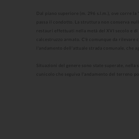
Dal piano superiore (m. 296 s.l.m.), ove corre la
passa il condotto. La struttura non conserva null
restauri effettuati nella metà del XVI secolo e di
calcestruzzo armato. C'è comunque da rilevare ch
l'andamento dell'attuale strada comunale, che ag
Situazioni del genere sono state superate, nella 
cunicolo che seguiva l'andamento del terreno pot
Come si gioca? SCOPRI LA FORMINA!